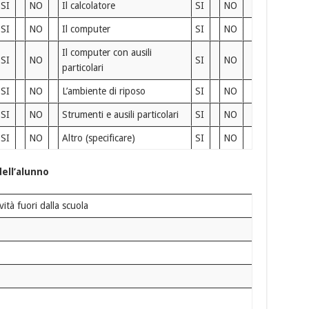
SI
NO
Il calcolatore
SI
NO
SI
NO
Il computer
SI
NO
Il computer con ausili
SI
NO
SI
NO
particolari
SI
NO
L’ambiente di riposo
SI
NO
SI
NO
Strumenti e ausili particolari
SI
NO
SI
NO
Altro (specificare)
SI
NO
ell’alunno
ttività fuori dalla scuola