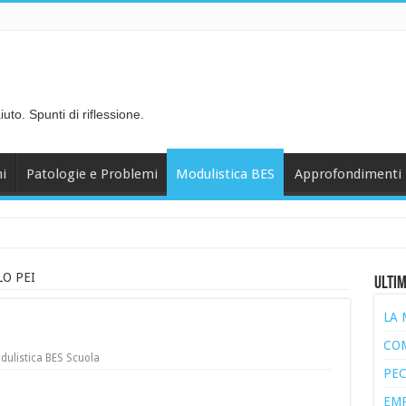
to. Spunti di riflessione.
ni
Patologie e Problemi
Modulistica BES
Approfondimenti
O PEI
Ultim
LA 
COM
dulistica BES Scuola
PEC
EMP