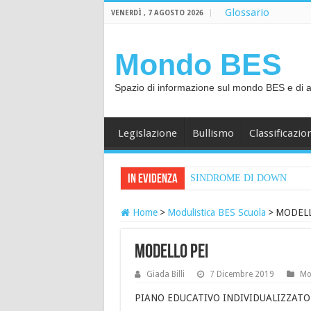
Glossario
VENERDÌ , 7 AGOSTO 2026
Mondo BES
Spazio di informazione sul mondo BES e di aiu
Legislazione
Bullismo
Classificazio
In Evidenza
SINDROME DI DOWN
Home
>
Modulistica BES Scuola
>
MODELL
MODELLO PEI
Giada Billi
7 Dicembre 2019
Mo
PIANO EDUCATIVO INDIVIDUALIZZATO