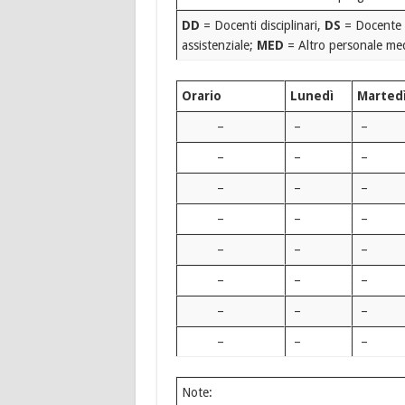
DD
= Docenti disciplinari,
DS
= Docente 
assistenziale;
MED
= Altro personale med
Orario
Lunedì
Marted
–
–
–
–
–
–
–
–
–
–
–
–
–
–
–
–
–
–
–
–
–
–
–
–
Note: