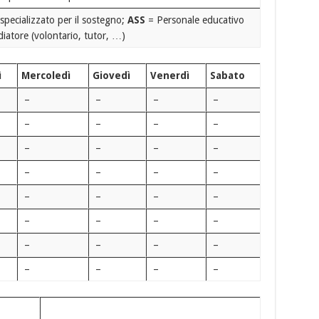
specializzato per il sostegno;
ASS
= Personale educativo
iatore (volontario, tutor, …)
ì
Mercoledì
Giovedì
Venerdì
Sabato
–
–
–
–
–
–
–
–
–
–
–
–
–
–
–
–
–
–
–
–
–
–
–
–
–
–
–
–
–
–
–
–