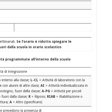
ettimanali.
Se l’orario è ridotto spiegare le
ori dalla scuola in orario scolastico
ità programmate all’interno della scuola
ità di integrazione
 interno alla classe;
L-CL
= Attività di laboratorio con la
e con alunni di altre classi;
AI
= Attività individualizzata in
ostegno, fuori della classe;
A-PG
= Attività per piccoli
fuori dalla classe;
R
= Riposo;
RIAB
= Riabilitazione o
uttura;
A
= Altro (specificare)
ate prevedono la presenza di