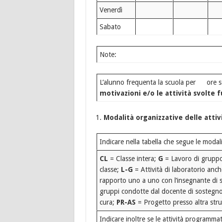
Venerdì
Sabato
Note:
L’alunno frequenta la scuola per ore s
motivazioni e/o le attività svolte fu
Modalità organizzative delle attiv
Indicare nella tabella che segue le modal
CL
= Classe intera;
G
= Lavoro di gruppo
classe;
L-G
= Attività di laboratorio anch
rapporto uno a uno con l’insegnante di s
gruppi condotte dal docente di sostegno 
cura;
PR-AS
= Progetto presso altra str
Indicare inoltre se le attività programm